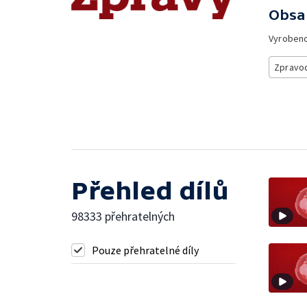
Obsa
Vyroben
Zpravod
Přehled dílů
98333 přehratelných
Pouze přehratelné díly