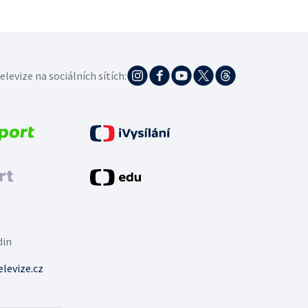
elevize na sociálních sítích:
din
levize.cz