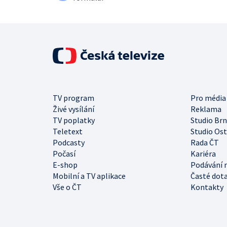
TV program
Pro média
Živé vysílání
Reklama
TV poplatky
Studio Br
Teletext
Studio Os
Podcasty
Rada ČT
Počasí
Kariéra
E-shop
Podávání 
Mobilní a TV aplikace
Časté dot
Vše o ČT
Kontakty