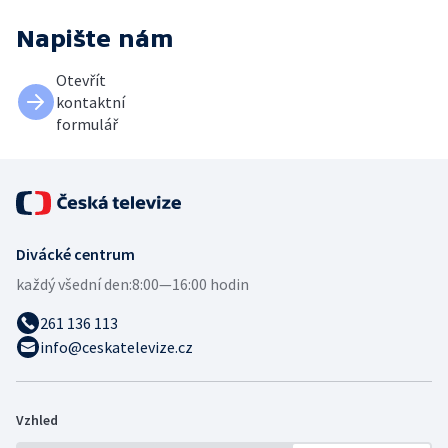
Napište nám
Otevřít
kontaktní
formulář
Divácké centrum
každý všední den:
8:00—16:00 hodin
261 136 113
info@ceskatelevize.cz
Vzhled