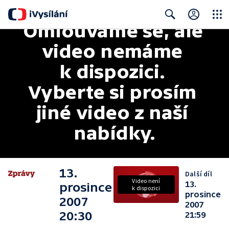
Omlouváme se, ale 
Close
Search
video nemáme 
k dispozici. 
Vyberte si prosím 
jiné video z naší 
nabídky.
13.
Další díl
Video není
13.
prosince
k dispozici
prosince
2007
2007
20:30
21:59