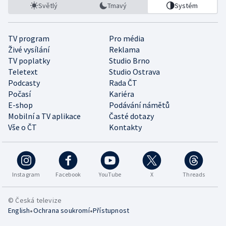
Světlý
Tmavý
Systém
TV program
Pro média
Živé vysílání
Reklama
TV poplatky
Studio Brno
Teletext
Studio Ostrava
Podcasty
Rada ČT
Počasí
Kariéra
E-shop
Podávání námětů
Mobilní a TV aplikace
Časté dotazy
Vše o ČT
Kontakty
Instagram
Facebook
YouTube
X
Threads
© Česká televize
•
•
English
Ochrana soukromí
Přístupnost