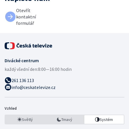
Otevřít
kontaktní
formulář
Divácké centrum
každý všední den:
8:00—16:00 hodin
261 136 113
info@ceskatelevize.cz
Vzhled
Světlý
Tmavý
Systém