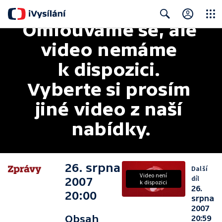
Omlouváme se, ale 
Close
Search
video nemáme 
k dispozici. 
Vyberte si prosím 
jiné video z naší 
nabídky.
26. srpna
Další
Video není
díl
2007
k dispozici
26.
20:00
srpna
2007
Obsah
20:59