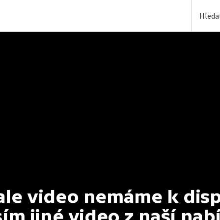
e video nemáme k dispoz
ím jiné video z naší nab