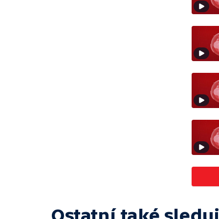
Ostatní také sleduj