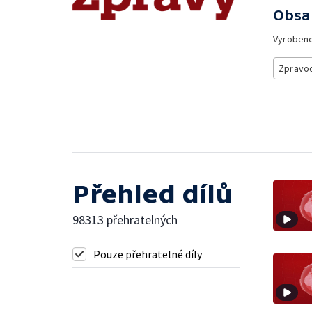
Obsa
Vyroben
Zpravod
Přehled dílů
98313 přehratelných
Pouze přehratelné díly