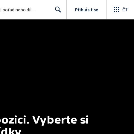
Přihlásit se
ČT
Search
ici. Vyberte si 
ídky.