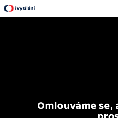
Omlouváme se, al
pros