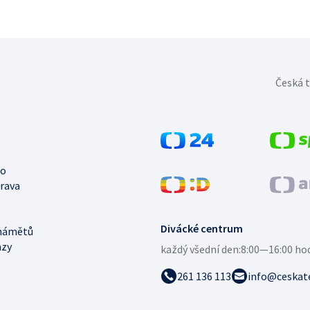
Česká t
no
trava
Divácké centrum
námětů
azy
každý všední den:
8:00—16:00 ho
261 136 113
info@ceskate