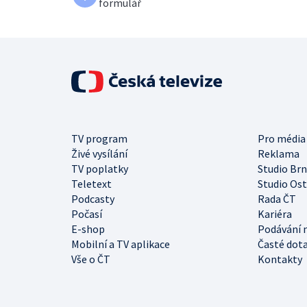
formulář
TV program
Pro média
Živé vysílání
Reklama
TV poplatky
Studio Br
Teletext
Studio Os
Podcasty
Rada ČT
Počasí
Kariéra
E-shop
Podávání 
Mobilní a TV aplikace
Časté dot
Vše o ČT
Kontakty