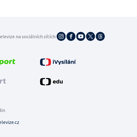
elevize na sociálních sítích:
din
levize.cz