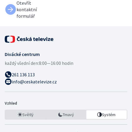
Otevřít
kontaktní
formulář
Divácké centrum
každý všední den:
8:00—16:00 hodin
261 136 113
info@ceskatelevize.cz
Vzhled
Světlý
Tmavý
Systém