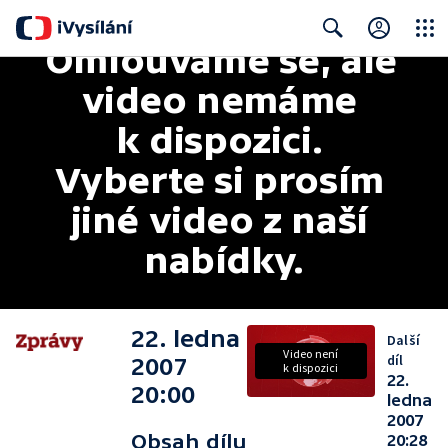
Omlouváme se, ale 
Close
Search
video nemáme 
k dispozici. 
Vyberte si prosím 
jiné video z naší 
nabídky.
22. ledna
Další
Video není
díl
2007
k dispozici
22.
20:00
ledna
2007
Obsah dílu
20:28