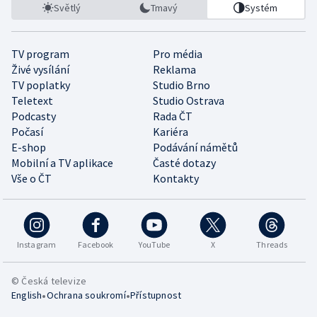
Světlý
Tmavý
Systém
TV program
Pro média
Živé vysílání
Reklama
TV poplatky
Studio Brno
Teletext
Studio Ostrava
Podcasty
Rada ČT
Počasí
Kariéra
E-shop
Podávání námětů
Mobilní a TV aplikace
Časté dotazy
Vše o ČT
Kontakty
Instagram
Facebook
YouTube
X
Threads
© Česká televize
•
•
English
Ochrana soukromí
Přístupnost