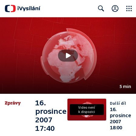
Close
Search
5 min
16.
Další díl
Video není
16.
prosince
k dispozici
prosince
2007
2007
17:40
18:00