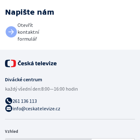
Napište nám
Otevřít
kontaktní
formulář
Divácké centrum
každý všední den:
8:00—16:00 hodin
261 136 113
info@ceskatelevize.cz
Vzhled