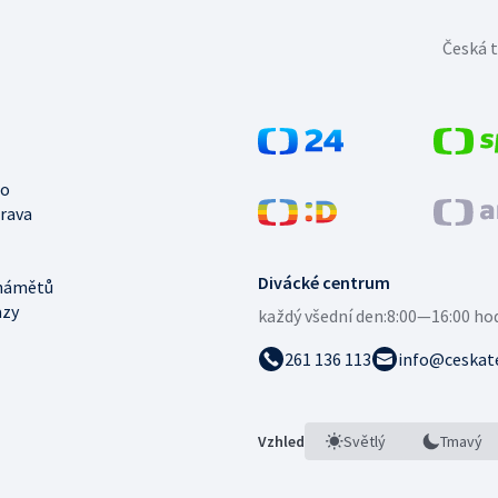
Česká t
no
trava
Divácké centrum
námětů
azy
každý všední den:
8:00—16:00 ho
261 136 113
info@ceskate
Vzhled
Světlý
Tmavý