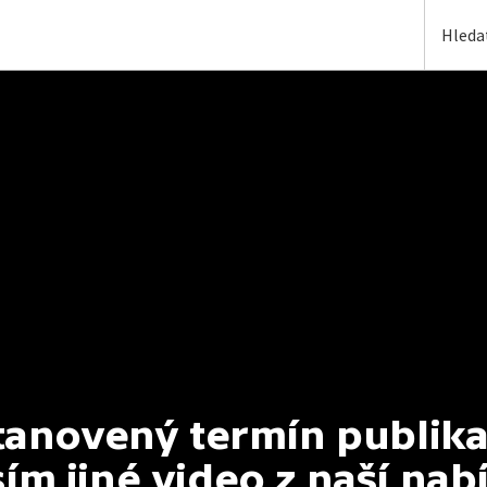
anovený termín publikac
ím jiné video z naší nab