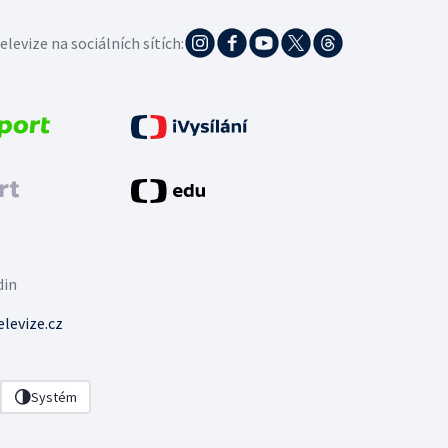
elevize na sociálních sítích:
din
levize.cz
Systém