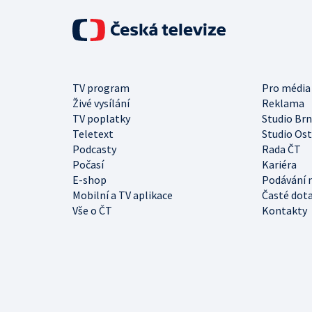
TV program
Pro média
Živé vysílání
Reklama
TV poplatky
Studio Br
Teletext
Studio Os
Podcasty
Rada ČT
Počasí
Kariéra
E-shop
Podávání 
Mobilní a TV aplikace
Časté dot
Vše o ČT
Kontakty