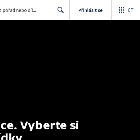
Přihlásit se
ČT
Search
e. Vyberte si 
ídky.