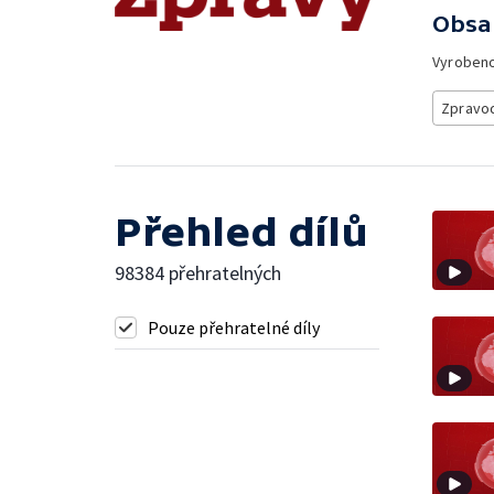
Obsa
Vyroben
Zpravod
Přehled dílů
98384 přehratelných
Pouze přehratelné díly