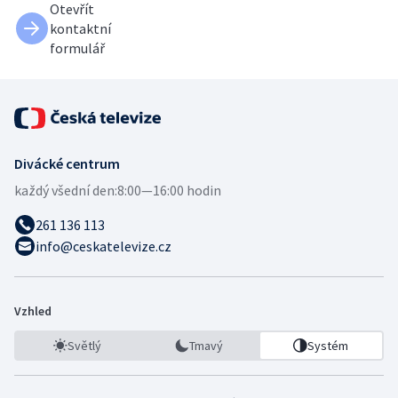
Otevřít
kontaktní
formulář
Divácké centrum
každý všední den:
8:00—16:00 hodin
261 136 113
info@ceskatelevize.cz
Vzhled
Světlý
Tmavý
Systém