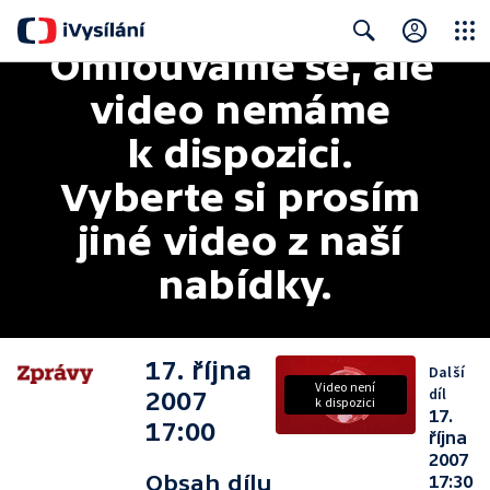
Omlouváme se, ale 
Close
Search
video nemáme 
k dispozici. 
Vyberte si prosím 
jiné video z naší 
nabídky.
17. října
Další
Video není
díl
2007
k dispozici
17.
17:00
října
2007
Obsah dílu
17:30