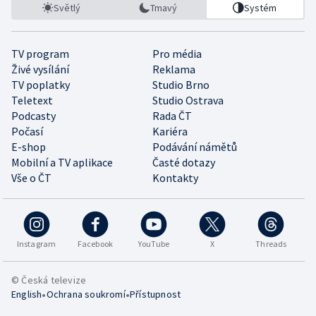
Světlý
Tmavý
Systém
TV program
Pro média
Živé vysílání
Reklama
TV poplatky
Studio Brno
Teletext
Studio Ostrava
Podcasty
Rada ČT
Počasí
Kariéra
E-shop
Podávání námětů
Mobilní a TV aplikace
Časté dotazy
Vše o ČT
Kontakty
Instagram
Facebook
YouTube
X
Threads
© Česká televize
•
•
English
Ochrana soukromí
Přístupnost