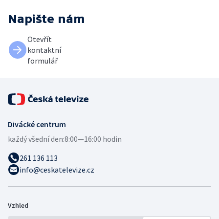
Napište nám
Otevřít
kontaktní
formulář
Divácké centrum
každý všední den:
8:00—16:00 hodin
261 136 113
info@ceskatelevize.cz
Vzhled