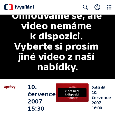
Omlouváme se, ale 
Close
Search
video nemáme 
k dispozici. 
Vyberte si prosím 
jiné video z naší 
nabídky.
10.
Další díl
Video není
10.
července
k dispozici
července
2007
2007
15:30
16:00