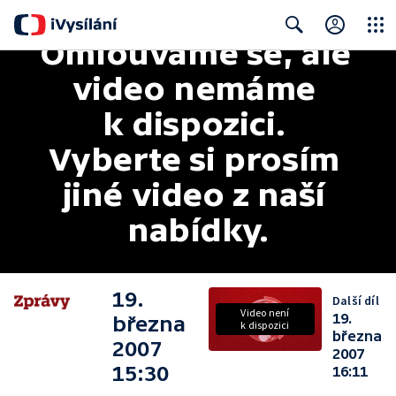
Omlouváme se, ale 
Close
Search
video nemáme 
k dispozici. 
Vyberte si prosím 
jiné video z naší 
nabídky.
19.
Další díl
Video není
19.
března
k dispozici
března
2007
2007
15:30
16:11