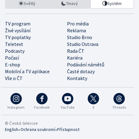
Světlý
Tmavý
Systém
TV program
Pro média
Živé vysílání
Reklama
TV poplatky
Studio Brno
Teletext
Studio Ostrava
Podcasty
Rada ČT
Počasí
Kariéra
E-shop
Podávání námětů
Mobilní a TV aplikace
Časté dotazy
Vše o ČT
Kontakty
Instagram
Facebook
YouTube
X
Threads
© Česká televize
•
•
English
Ochrana soukromí
Přístupnost