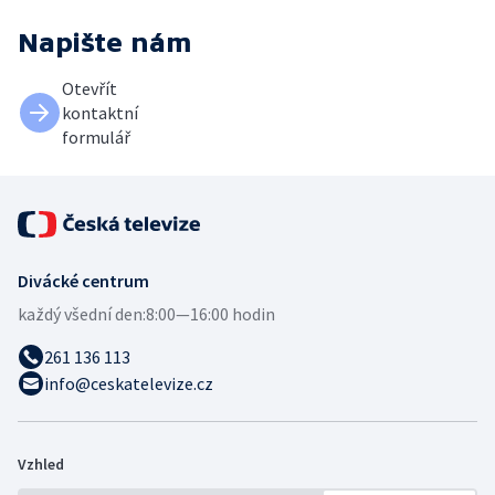
Napište nám
Otevřít
kontaktní
formulář
Divácké centrum
každý všední den:
8:00—16:00 hodin
261 136 113
info@ceskatelevize.cz
Vzhled