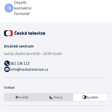
Otevřít
kontaktní
formulář
Divácké centrum
každý všední den:
8:00—16:00 hodin
261 136 113
info@ceskatelevize.cz
Vzhled
Světlý
Tmavý
Systém