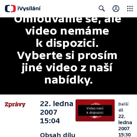
Omlouváme se, ale 
Close
Search
video nemáme 
k dispozici. 
Vyberte si prosím 
jiné video z naší 
nabídky.
22. ledna
Další
Video není
díl
2007
k dispozici
22.
15:04
ledna
2007
Obsah dílu
15:30