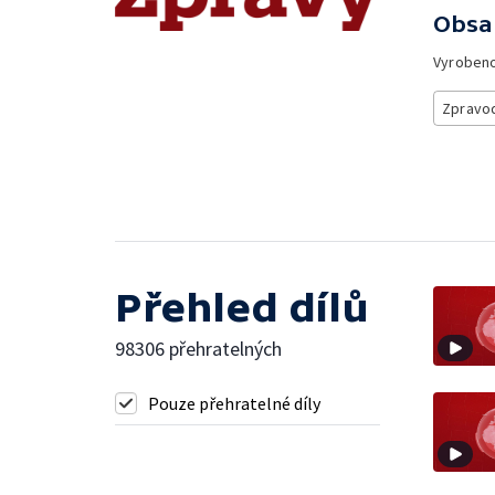
Obsa
Vyroben
Zpravod
Přehled dílů
98306 přehratelných
Pouze přehratelné díly