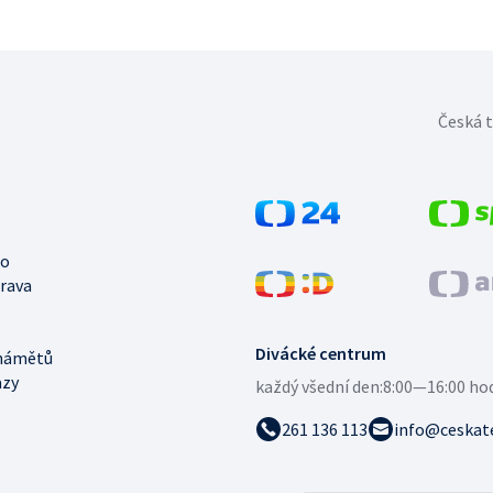
Česká t
no
trava
Divácké centrum
námětů
azy
každý všední den:
8:00—16:00 ho
261 136 113
info@ceskate