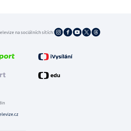
elevize na sociálních sítích:
din
levize.cz