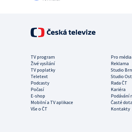
TV program
Pro média
Živé vysílání
Reklama
TV poplatky
Studio Br
Teletext
Studio Os
Podcasty
Rada ČT
Počasí
Kariéra
E-shop
Podávání 
Mobilní a TV aplikace
Časté dot
Vše o ČT
Kontakty