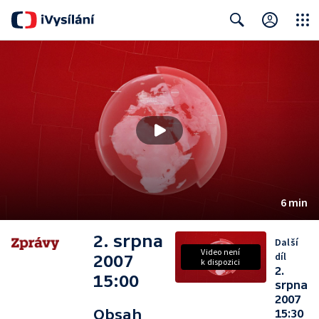
Close
Search
6 min
2. srpna
Další
Video není
díl
2007
k dispozici
2.
15:00
srpna
2007
Obsah
15:30