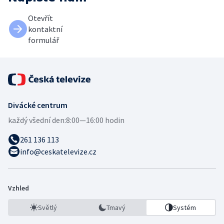
Otevřít
kontaktní
formulář
Divácké centrum
každý všední den:
8:00—16:00 hodin
261 136 113
info@ceskatelevize.cz
Vzhled
Světlý
Tmavý
Systém