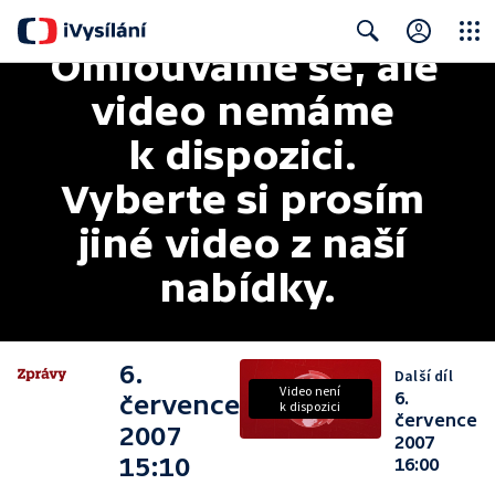
Omlouváme se, ale 
Close
Search
video nemáme 
k dispozici. 
Vyberte si prosím 
jiné video z naší 
nabídky.
6.
Další díl
Video není
6.
července
k dispozici
července
2007
2007
15:10
16:00