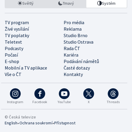
Světlý
Tmavý
Systém
TV program
Pro média
Živé vysílání
Reklama
TV poplatky
Studio Brno
Teletext
Studio Ostrava
Podcasty
Rada ČT
Počasí
Kariéra
E-shop
Podávání námětů
Mobilní a TV aplikace
Časté dotazy
Vše o ČT
Kontakty
Instagram
Facebook
YouTube
X
Threads
© Česká televize
•
•
English
Ochrana soukromí
Přístupnost