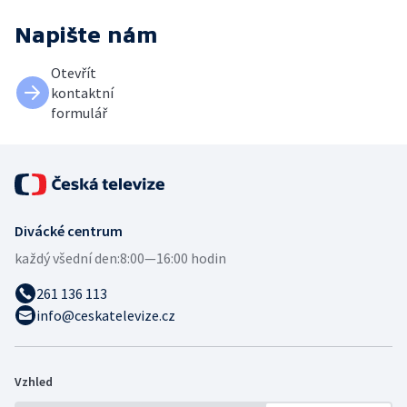
Napište nám
Otevřít
kontaktní
formulář
Divácké centrum
každý všední den:
8:00—16:00 hodin
261 136 113
info@ceskatelevize.cz
Vzhled