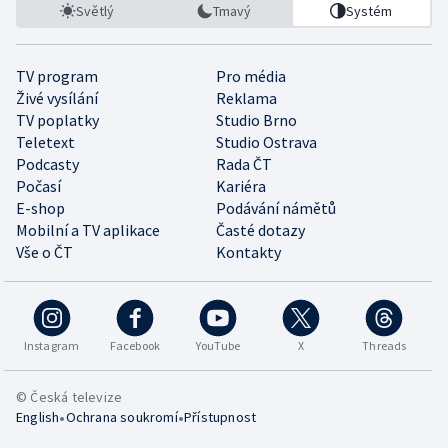
Světlý
Tmavý
Systém
TV program
Pro média
Živé vysílání
Reklama
TV poplatky
Studio Brno
Teletext
Studio Ostrava
Podcasty
Rada ČT
Počasí
Kariéra
E-shop
Podávání námětů
Mobilní a TV aplikace
Časté dotazy
Vše o ČT
Kontakty
Instagram
Facebook
YouTube
X
Threads
© Česká televize
•
•
English
Ochrana soukromí
Přístupnost