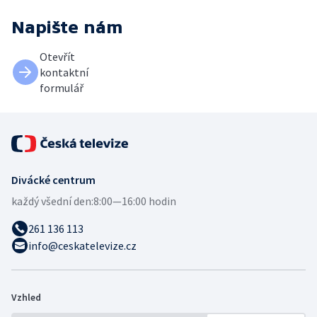
Napište nám
Otevřít
kontaktní
formulář
Divácké centrum
každý všední den:
8:00—16:00 hodin
261 136 113
info@ceskatelevize.cz
Vzhled