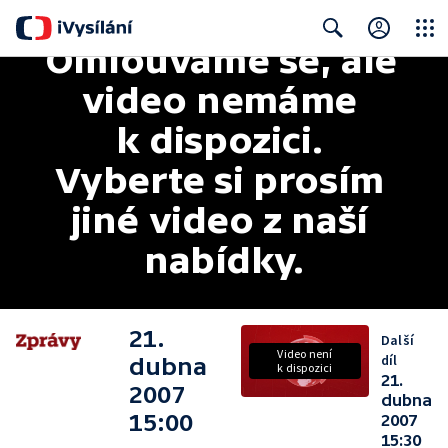
Omlouváme se, ale 
Close
Search
video nemáme 
k dispozici. 
Vyberte si prosím 
jiné video z naší 
nabídky.
21.
Další
Video není
díl
dubna
k dispozici
21.
2007
dubna
15:00
2007
15:30