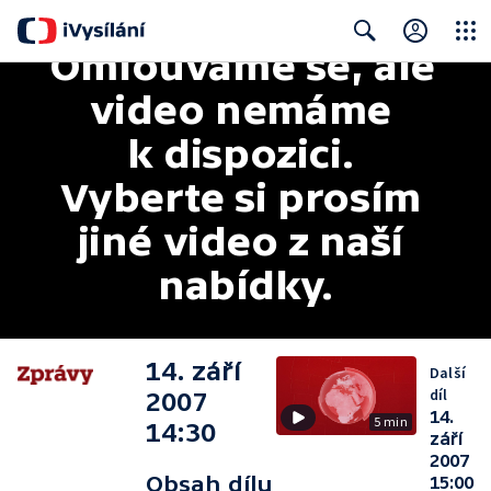
Omlouváme se, ale 
Close
Search
video nemáme 
k dispozici. 
Vyberte si prosím 
jiné video z naší 
nabídky.
14. září
Další
díl
2007
14.
5 min
14:30
září
2007
Obsah dílu
15:00