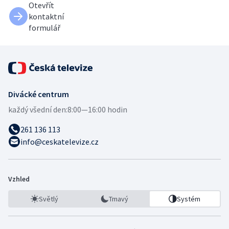
Otevřít
kontaktní
formulář
Divácké centrum
každý všední den:
8:00—16:00 hodin
261 136 113
info@ceskatelevize.cz
Vzhled
Světlý
Tmavý
Systém