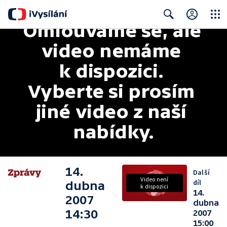
Omlouváme se, ale 
Close
Search
video nemáme 
k dispozici. 
Vyberte si prosím 
jiné video z naší 
nabídky.
14.
Další
Video není
díl
dubna
k dispozici
14.
2007
dubna
14:30
2007
15:00