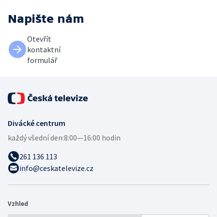
Napište nám
Otevřít
kontaktní
formulář
Divácké centrum
každý všední den:
8:00—16:00 hodin
261 136 113
info@ceskatelevize.cz
Vzhled