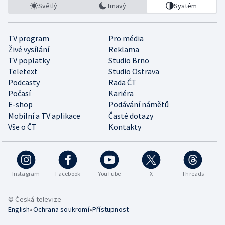
Světlý
Tmavý
Systém
TV program
Pro média
Živé vysílání
Reklama
TV poplatky
Studio Brno
Teletext
Studio Ostrava
Podcasty
Rada ČT
Počasí
Kariéra
E-shop
Podávání námětů
Mobilní a TV aplikace
Časté dotazy
Vše o ČT
Kontakty
Instagram
Facebook
YouTube
X
Threads
© Česká televize
•
•
English
Ochrana soukromí
Přístupnost