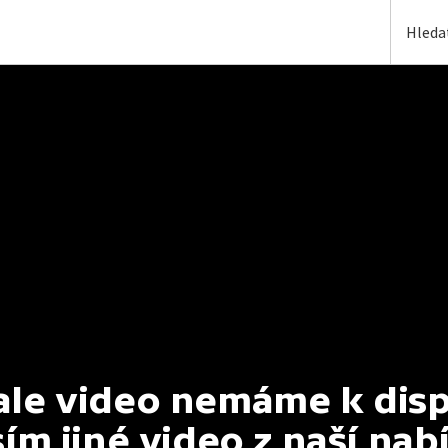
e video nemáme k dispoz
ím jiné video z naší nab