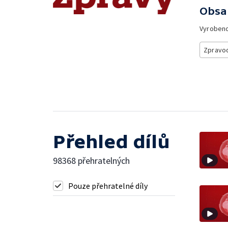
Obsa
Vyroben
Zpravod
Přehled dílů
98368 přehratelných
Pouze přehratelné díly