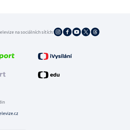
elevize na sociálních sítích:
din
levize.cz