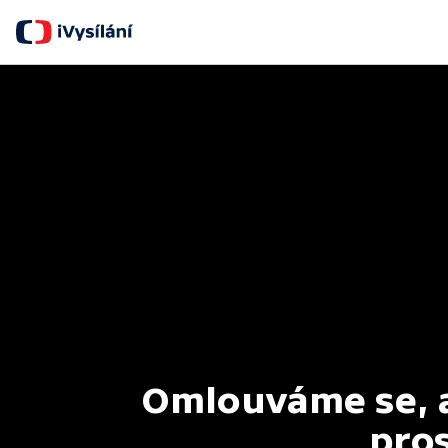
Omlouváme se, al
pros