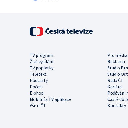
TV program
Pro média
Živé vysílání
Reklama
TV poplatky
Studio Br
Teletext
Studio Os
Podcasty
Rada ČT
Počasí
Kariéra
E-shop
Podávání 
Mobilní a TV aplikace
Časté dot
Vše o ČT
Kontakty