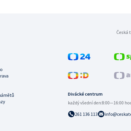
Česká t
no
trava
Divácké centrum
námětů
azy
každý všední den:
8:00—16:00 ho
261 136 113
info@ceskate