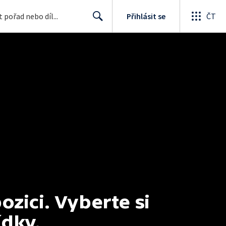
Přihlásit se
ČT
Search
ici. Vyberte si 
ídky.