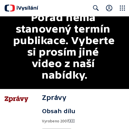
Pořad nemá 
Close
Search
stanovený termín 
publikace. Vyberte 
si prosím jiné 
video z naší 
nabídky.
Zprávy
Obsah dílu
Vyrobeno
2007