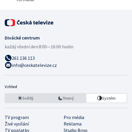
Divácké centrum
každý všední den:
8:00—16:00 hodin
261 136 113
info@ceskatelevize.cz
Vzhled
Světlý
Tmavý
Systém
TV program
Pro média
Živé vysílání
Reklama
TV poplatky
Studio Brno