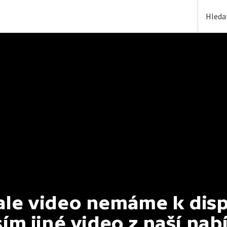
e video nemáme k dispoz
ím jiné video z naší nab