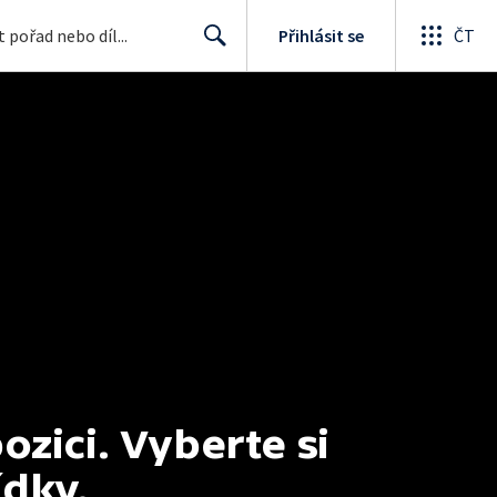
Přihlásit se
ČT
Search
ici. Vyberte si 
ídky.