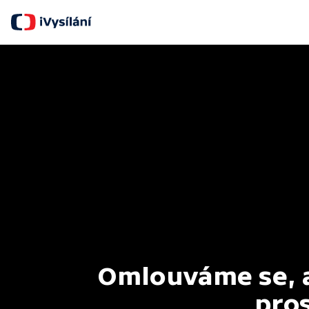
Omlouváme se, al
pros