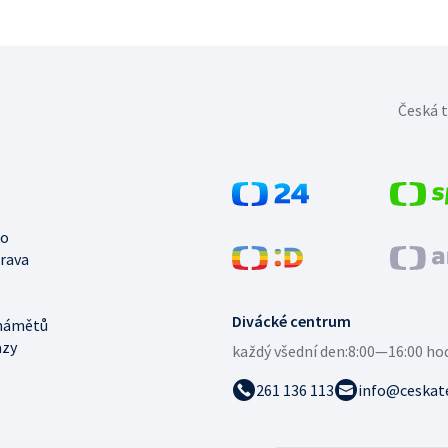
Česká t
no
trava
Divácké centrum
námětů
azy
každý všední den:
8:00—16:00 ho
261 136 113
info@ceskate