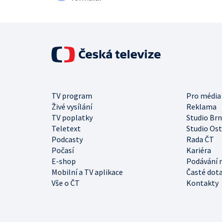
TV program
Pro média
Živé vysílání
Reklama
TV poplatky
Studio Br
Teletext
Studio Os
Podcasty
Rada ČT
Počasí
Kariéra
E-shop
Podávání 
Mobilní a TV aplikace
Časté dot
Vše o ČT
Kontakty