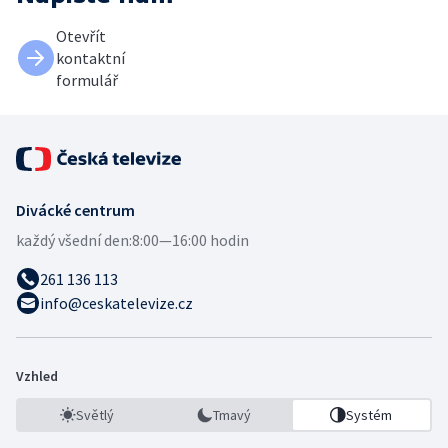
Otevřít
kontaktní
formulář
Divácké centrum
každý všední den:
8:00—16:00 hodin
261 136 113
info@ceskatelevize.cz
Vzhled
Světlý
Tmavý
Systém