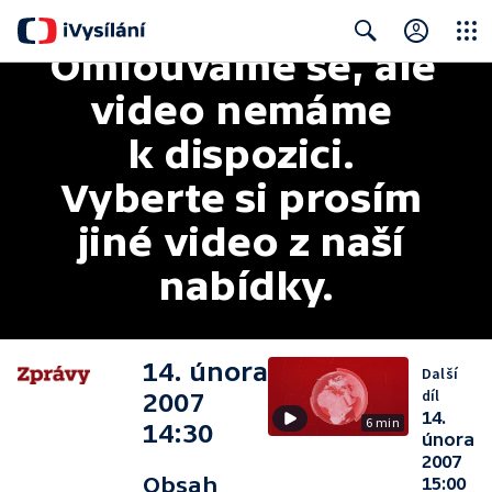
Omlouváme se, ale 
Close
Search
video nemáme 
k dispozici. 
Vyberte si prosím 
jiné video z naší 
nabídky.
14. února
Další
díl
2007
14.
6 min
14:30
února
2007
Obsah
15:00