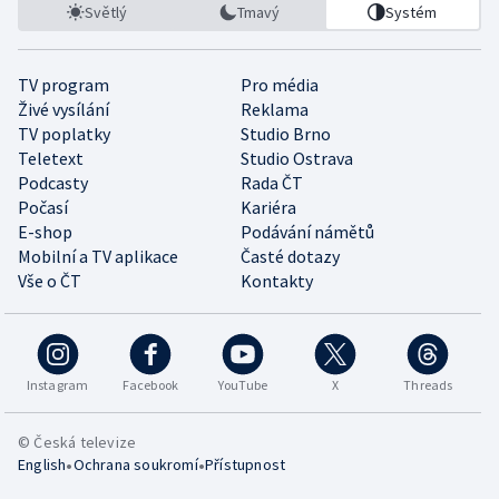
Světlý
Tmavý
Systém
TV program
Pro média
Živé vysílání
Reklama
TV poplatky
Studio Brno
Teletext
Studio Ostrava
Podcasty
Rada ČT
Počasí
Kariéra
E-shop
Podávání námětů
Mobilní a TV aplikace
Časté dotazy
Vše o ČT
Kontakty
Instagram
Facebook
YouTube
X
Threads
© Česká televize
•
•
English
Ochrana soukromí
Přístupnost