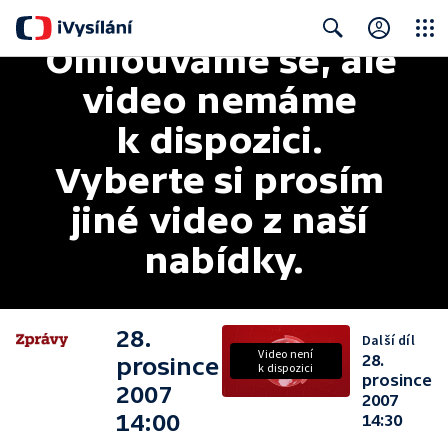
Omlouváme se, ale 
Close
Search
video nemáme 
k dispozici. 
Vyberte si prosím 
jiné video z naší 
nabídky.
28.
Další díl
Video není
28.
prosince
k dispozici
prosince
2007
2007
14:00
14:30