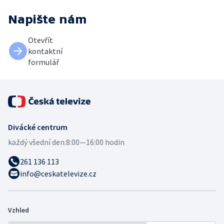
Napište nám
Otevřít
kontaktní
formulář
Divácké centrum
každý všední den:
8:00—16:00 hodin
261 136 113
info@ceskatelevize.cz
Vzhled