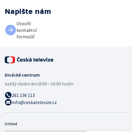
Napište nám
Otevřít
kontaktní
formulář
Divácké centrum
každý všední den:
8:00—16:00 hodin
261 136 113
info@ceskatelevize.cz
Vzhled