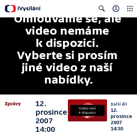
Omlouváme se, ale 
Close
Search
video nemáme 
k dispozici. 
Vyberte si prosím 
jiné video z naší 
nabídky.
12.
Další díl
Video není
12.
prosince
k dispozici
prosince
2007
2007
14:00
14:30