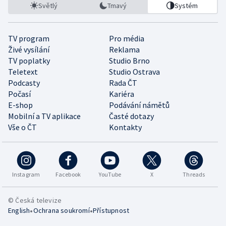
Světlý
Tmavý
Systém
TV program
Pro média
Živé vysílání
Reklama
TV poplatky
Studio Brno
Teletext
Studio Ostrava
Podcasty
Rada ČT
Počasí
Kariéra
E-shop
Podávání námětů
Mobilní a TV aplikace
Časté dotazy
Vše o ČT
Kontakty
Instagram
Facebook
YouTube
X
Threads
© Česká televize
•
•
English
Ochrana soukromí
Přístupnost