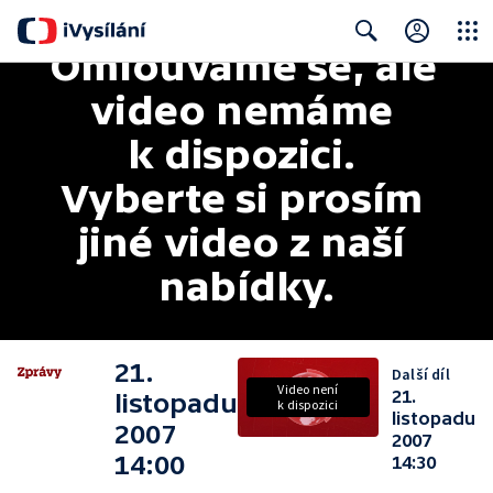
Omlouváme se, ale 
Close
Search
video nemáme 
k dispozici. 
Vyberte si prosím 
jiné video z naší 
nabídky.
21.
Další díl
Video není
21.
listopadu
k dispozici
listopadu
2007
2007
14:00
14:30