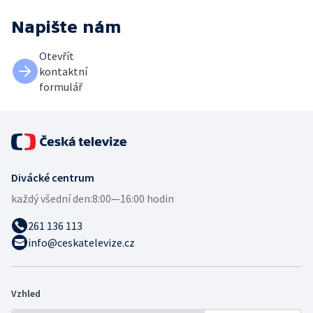
Napište nám
Otevřít
kontaktní
formulář
Divácké centrum
každý všední den:
8:00—16:00 hodin
261 136 113
info@ceskatelevize.cz
Vzhled