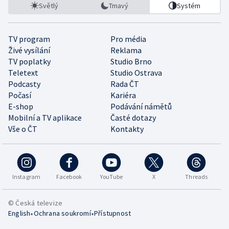
Světlý
Tmavý
Systém
TV program
Pro média
Živé vysílání
Reklama
TV poplatky
Studio Brno
Teletext
Studio Ostrava
Podcasty
Rada ČT
Počasí
Kariéra
E-shop
Podávání námětů
Mobilní a TV aplikace
Časté dotazy
Vše o ČT
Kontakty
Instagram
Facebook
YouTube
X
Threads
© Česká televize
•
•
English
Ochrana soukromí
Přístupnost