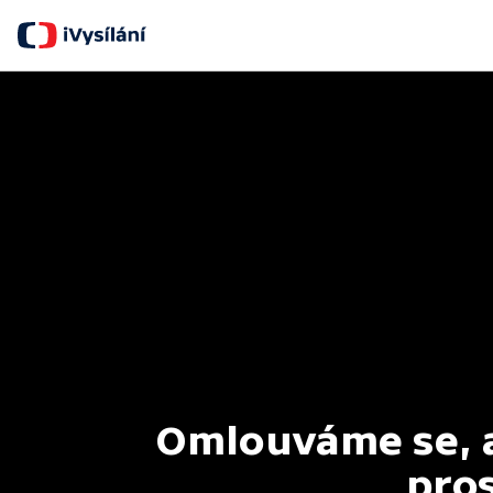
Omlouváme se, al
pros