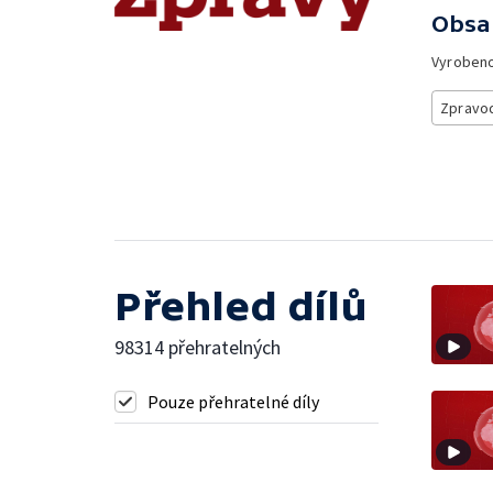
Obsa
Vyroben
Zpravod
Přehled dílů
98314 přehratelných
Pouze přehratelné díly