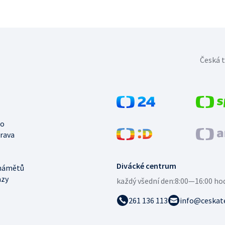
Česká t
no
trava
Divácké centrum
námětů
azy
každý všední den:
8:00—16:00 ho
261 136 113
info@ceskate