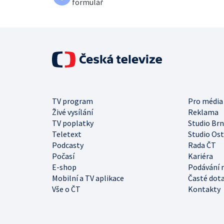
formulář
TV program
Pro média
Živé vysílání
Reklama
TV poplatky
Studio Br
Teletext
Studio Os
Podcasty
Rada ČT
Počasí
Kariéra
E-shop
Podávání 
Mobilní a TV aplikace
Časté dot
Vše o ČT
Kontakty