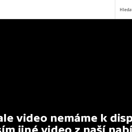
e video nemáme k dispoz
ím jiné video z naší nab