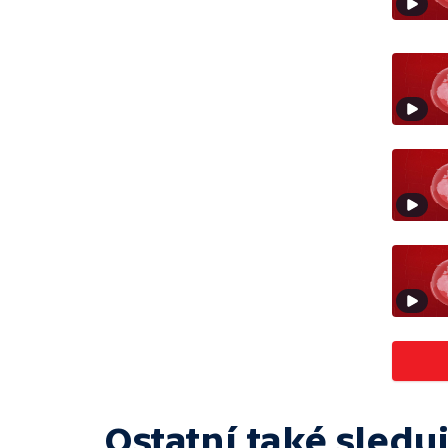
Ostatní také sleduj