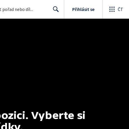
Přihlásit se
ČT
Search
ici. Vyberte si 
ídky.