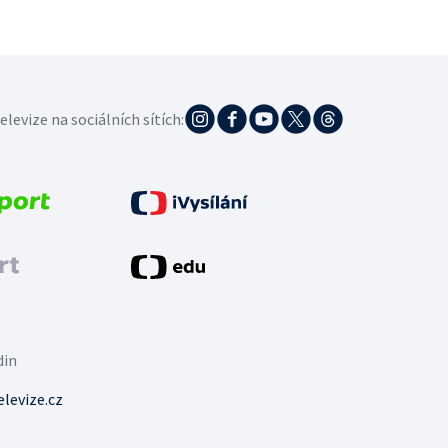
elevize na sociálních sítích:
din
levize.cz