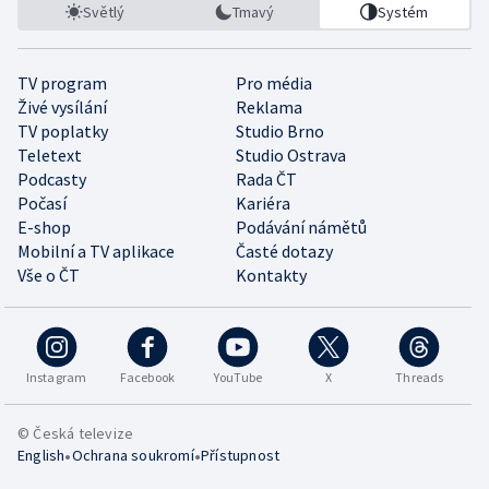
Světlý
Tmavý
Systém
TV program
Pro média
Živé vysílání
Reklama
TV poplatky
Studio Brno
Teletext
Studio Ostrava
Podcasty
Rada ČT
Počasí
Kariéra
E-shop
Podávání námětů
Mobilní a TV aplikace
Časté dotazy
Vše o ČT
Kontakty
Instagram
Facebook
YouTube
X
Threads
© Česká televize
•
•
English
Ochrana soukromí
Přístupnost