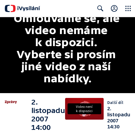
Omlouváme se, ale 
Close
Search
video nemáme 
k dispozici. 
Vyberte si prosím 
jiné video z naší 
nabídky.
2.
Další díl
Video není
2.
listopadu
k dispozici
listopadu
2007
2007
14:00
14:30