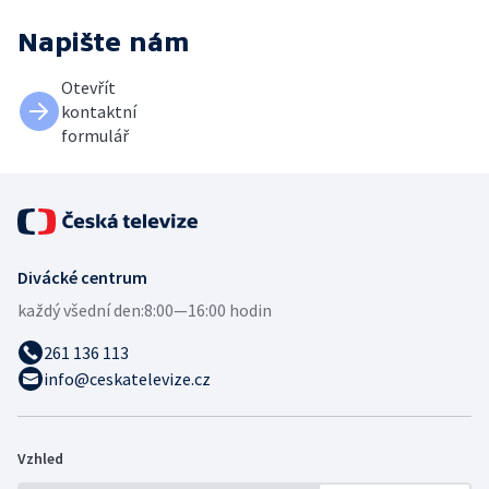
Napište nám
Otevřít
kontaktní
formulář
Divácké centrum
každý všední den:
8:00—16:00 hodin
261 136 113
info@ceskatelevize.cz
Vzhled