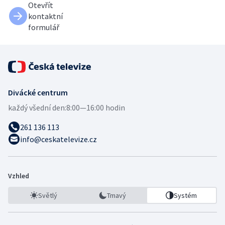
Otevřít
kontaktní
formulář
Divácké centrum
každý všední den:
8:00—16:00 hodin
261 136 113
info@ceskatelevize.cz
Vzhled
Světlý
Tmavý
Systém