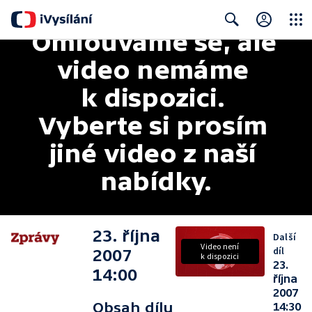
Omlouváme se, ale 
Close
Search
video nemáme 
k dispozici. 
Vyberte si prosím 
jiné video z naší 
nabídky.
23. října
Další
Video není
díl
2007
k dispozici
23.
14:00
října
2007
Obsah dílu
14:30