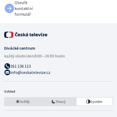
Otevřít
kontaktní
formulář
Divácké centrum
každý všední den:
8:00—16:00 hodin
261 136 113
info@ceskatelevize.cz
Vzhled
Světlý
Tmavý
Systém