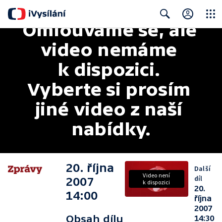
Omlouváme se, ale 
Close
Search
video nemáme 
k dispozici. 
Vyberte si prosím 
jiné video z naší 
nabídky.
20. října
Další
Video není
díl
2007
k dispozici
20.
14:00
října
2007
Obsah dílu
14:30