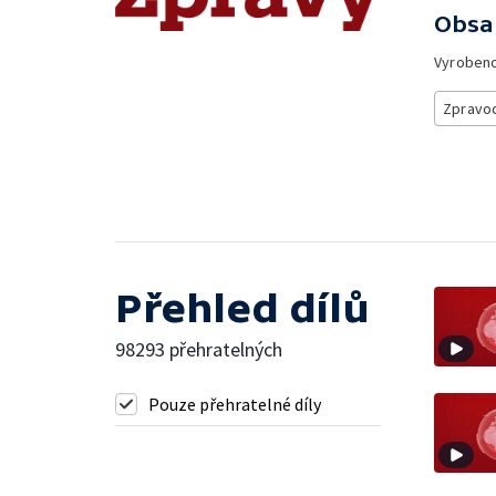
Obsa
Vyroben
Zpravod
Přehled dílů
98293 přehratelných
Pouze přehratelné díly