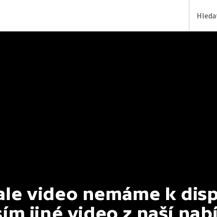
e video nemáme k dispoz
ím jiné video z naší nab