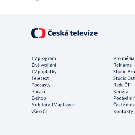
TV program
Pro média
Živé vysílání
Reklama
TV poplatky
Studio Br
Teletext
Studio Os
Podcasty
Rada ČT
Počasí
Kariéra
E-shop
Podávání 
Mobilní a TV aplikace
Časté dot
Vše o ČT
Kontakty