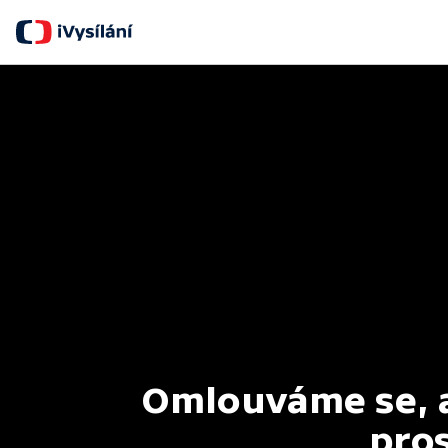
Omlouváme se, al
pros