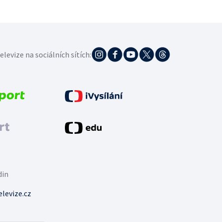
elevize na sociálních sítích:
din
levize.cz