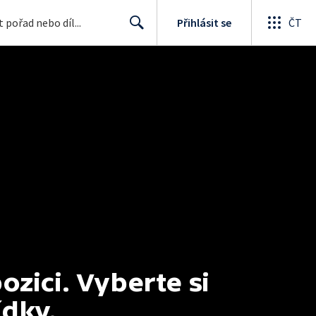
Přihlásit se
ČT
Search
ici. Vyberte si 
ídky.