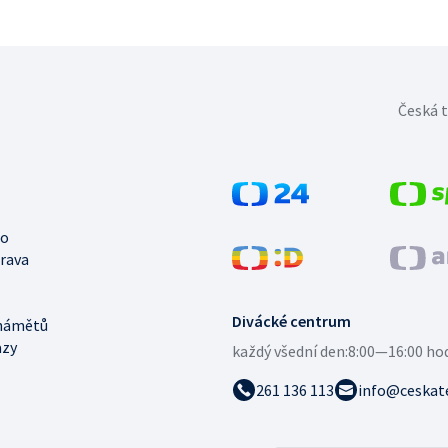
Česká t
no
trava
Divácké centrum
námětů
azy
každý všední den:
8:00—16:00 ho
261 136 113
info@ceskate