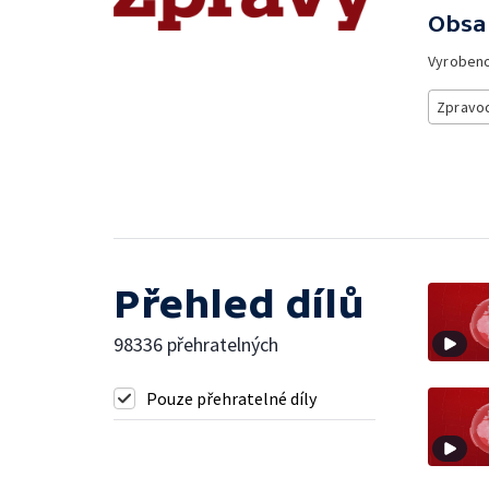
Obsa
Vyroben
Zpravod
Přehled dílů
98336 přehratelných
Pouze přehratelné díly