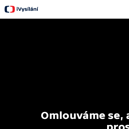
Omlouváme se, al
pros