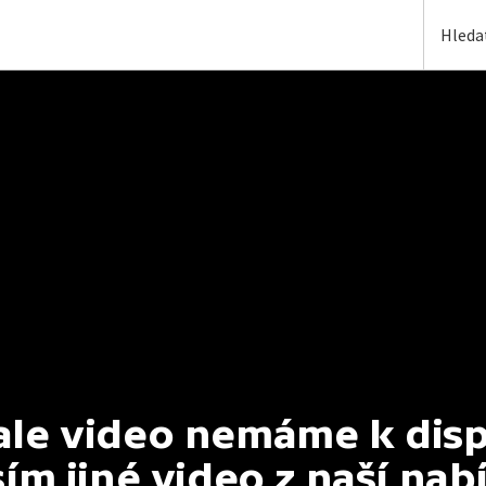
e video nemáme k dispoz
ím jiné video z naší nab