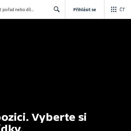
Přihlásit se
ČT
Search
ici. Vyberte si 
ídky.