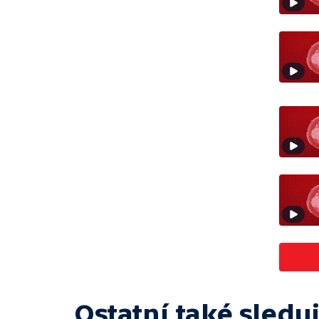
Ostatní také sleduj