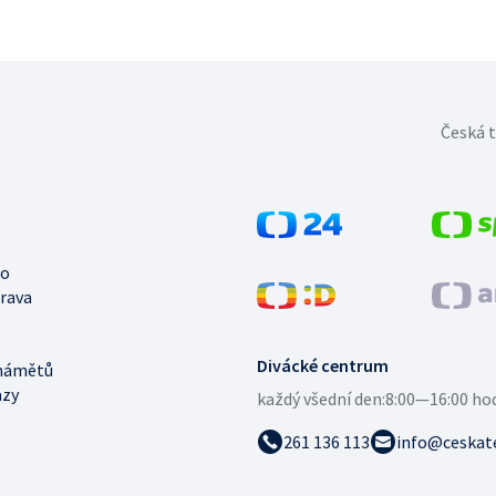
Česká t
no
trava
Divácké centrum
námětů
azy
každý všední den:
8:00—16:00 ho
261 136 113
info@ceskate