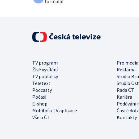
formulář
TV program
Pro média
Živé vysílání
Reklama
TV poplatky
Studio Br
Teletext
Studio Os
Podcasty
Rada ČT
Počasí
Kariéra
E-shop
Podávání 
Mobilní a TV aplikace
Časté dot
Vše o ČT
Kontakty