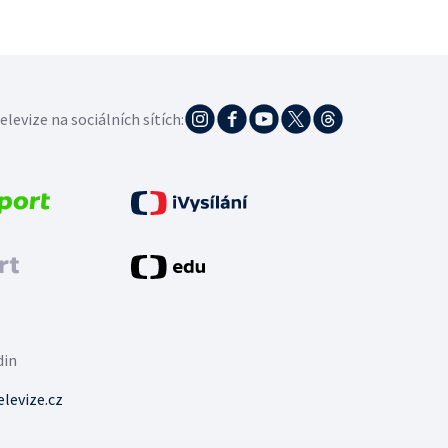
elevize na sociálních sítích:
din
levize.cz