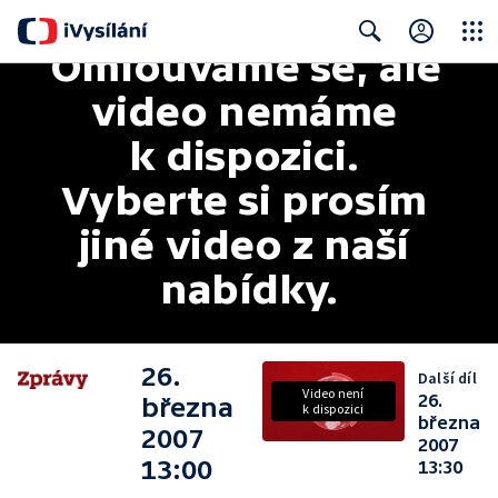
Omlouváme se, ale 
Close
Search
video nemáme 
k dispozici. 
Vyberte si prosím 
jiné video z naší 
nabídky.
26.
Další díl
Video není
26.
března
k dispozici
března
2007
2007
13:00
13:30