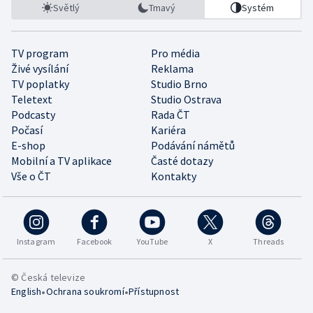
Světlý
Tmavý
Systém
TV program
Pro média
Živé vysílání
Reklama
TV poplatky
Studio Brno
Teletext
Studio Ostrava
Podcasty
Rada ČT
Počasí
Kariéra
E-shop
Podávání námětů
Mobilní a TV aplikace
Časté dotazy
Vše o ČT
Kontakty
Instagram
Facebook
YouTube
X
Threads
© Česká televize
•
•
English
Ochrana soukromí
Přístupnost