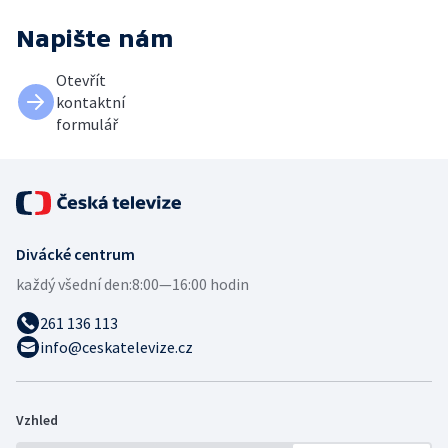
Napište nám
Otevřít
kontaktní
formulář
Divácké centrum
každý všední den:
8:00—16:00 hodin
261 136 113
info@ceskatelevize.cz
Vzhled