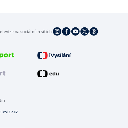
elevize na sociálních sítích:
din
levize.cz