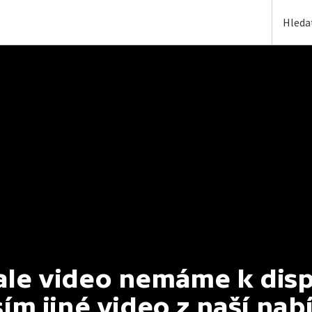
e video nemáme k dispoz
ím jiné video z naší nab