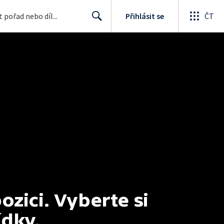
Přihlásit se
ČT
Search
ici. Vyberte si 
ídky.