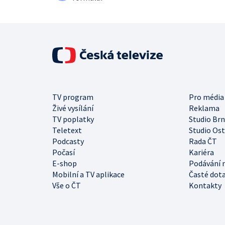
TV program
Pro média
Živé vysílání
Reklama
TV poplatky
Studio Br
Teletext
Studio Os
Podcasty
Rada ČT
Počasí
Kariéra
E-shop
Podávání 
Mobilní a TV aplikace
Časté dot
Vše o ČT
Kontakty