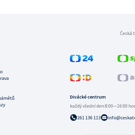
Česká t
no
trava
Divácké centrum
námětů
azy
každý všední den:
8:00—16:00 ho
261 136 113
info@ceskate