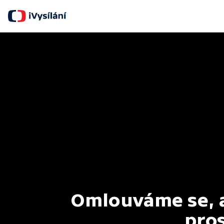
Omlouváme se, al
pros