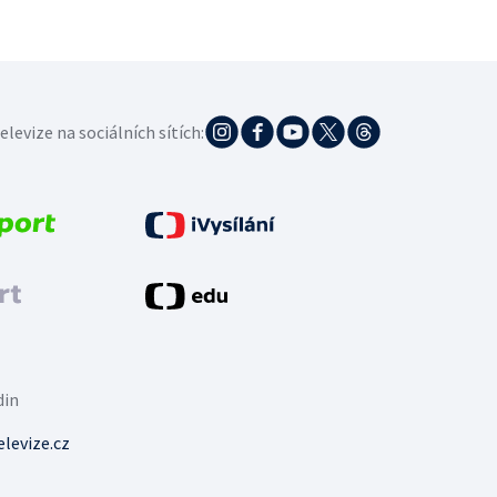
elevize na sociálních sítích:
din
levize.cz