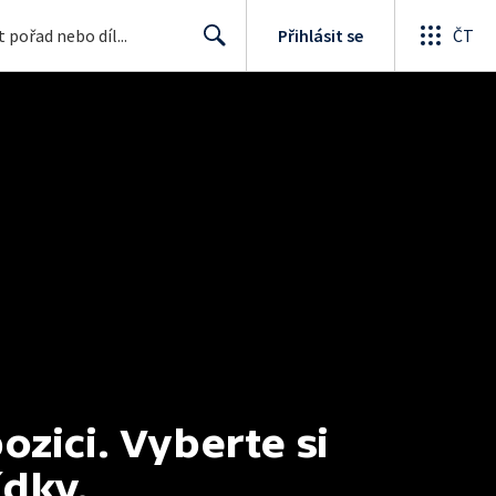
Přihlásit se
ČT
Search
ici. Vyberte si 
ídky.