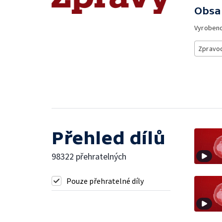
Obsa
Vyroben
Zpravod
Přehled dílů
98322 přehratelných
Pouze přehratelné díly