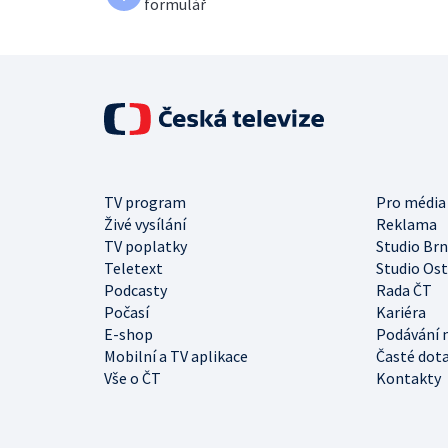
formulář
TV program
Pro média
Živé vysílání
Reklama
TV poplatky
Studio Br
Teletext
Studio Os
Podcasty
Rada ČT
Počasí
Kariéra
E-shop
Podávání 
Mobilní a TV aplikace
Časté dot
Vše o ČT
Kontakty