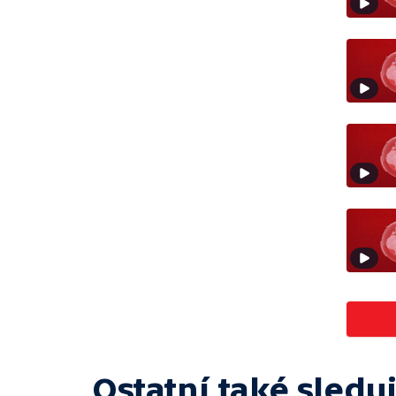
Ostatní také sleduj