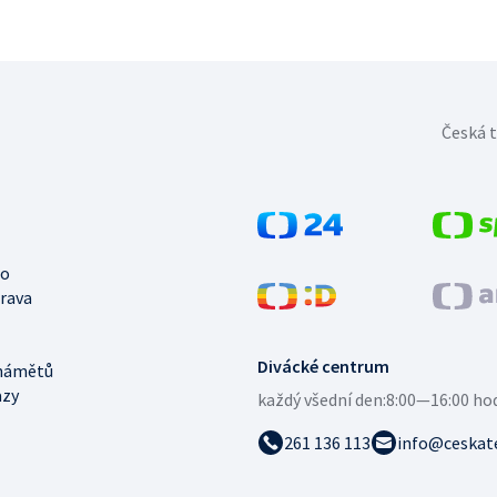
Česká t
no
trava
Divácké centrum
námětů
azy
každý všední den:
8:00—16:00 ho
261 136 113
info@ceskate