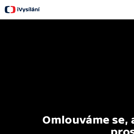
Omlouváme se, al
pros