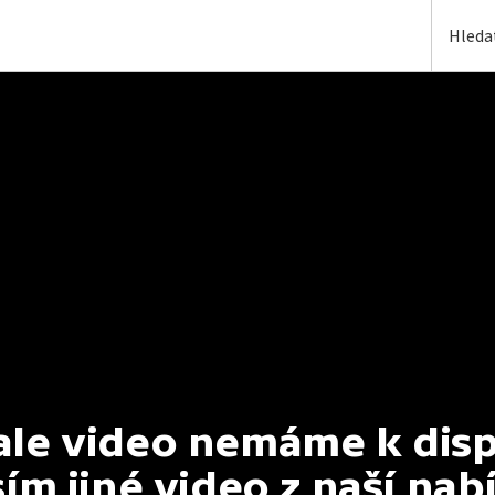
e video nemáme k dispoz
ím jiné video z naší nab