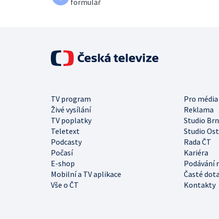
formulář
TV program
Pro média
Živé vysílání
Reklama
TV poplatky
Studio Br
Teletext
Studio Os
Podcasty
Rada ČT
Počasí
Kariéra
E-shop
Podávání 
Mobilní a TV aplikace
Časté dot
Vše o ČT
Kontakty