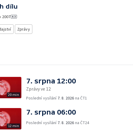
h dílu
o
2007
ajství
Zprávy
7. srpna 12:00
Zprávy ve 12
20 min
Poslední vysílání
7. 8. 2026
na ČT1
7. srpna 06:00
Poslední vysílání
7. 8. 2026
na ČT24
12 min