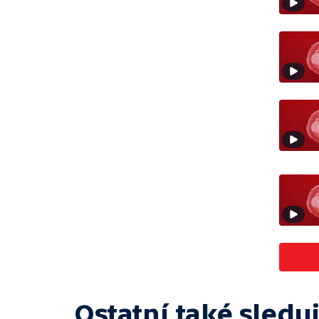
Ostatní také sleduj