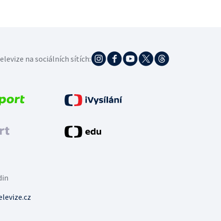
elevize na sociálních sítích:
din
levize.cz