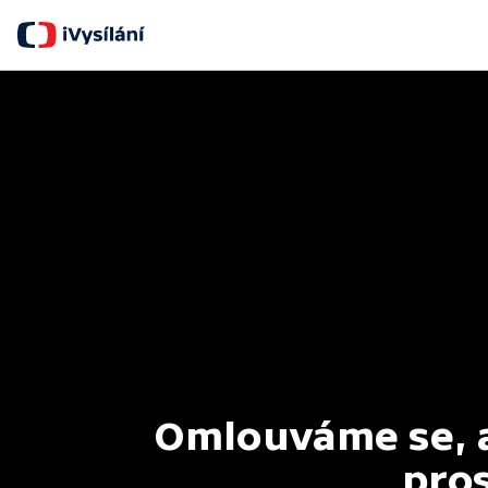
Omlouváme se, al
pros