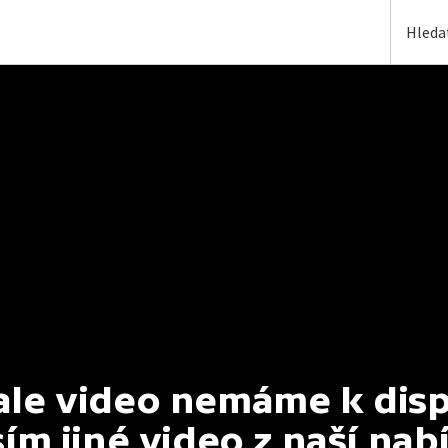
e video nemáme k dispoz
ím jiné video z naší nab