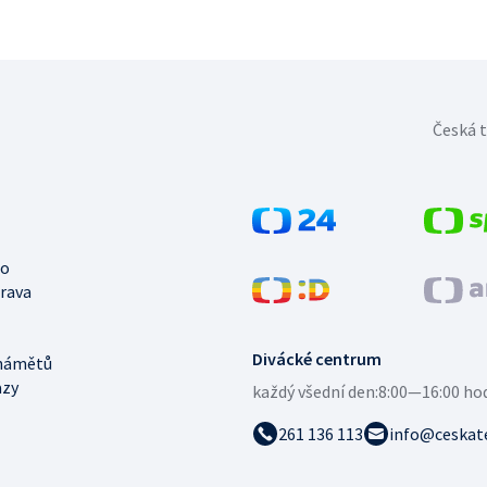
Česká t
no
trava
Divácké centrum
námětů
azy
každý všední den:
8:00—16:00 ho
261 136 113
info@ceskate