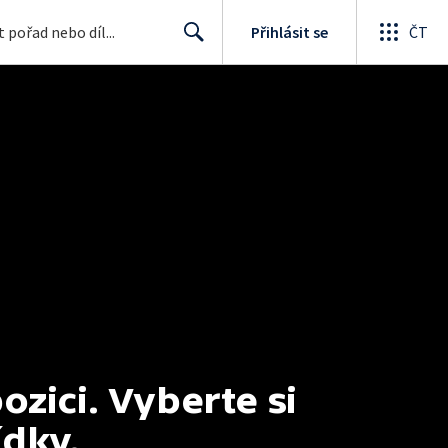
Přihlásit se
ČT
Search
ici. Vyberte si 
ídky.