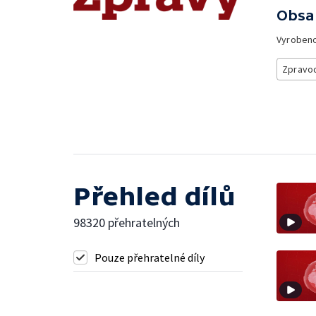
Obsa
Vyroben
Zpravod
Přehled dílů
98320 přehratelných
Pouze přehratelné díly