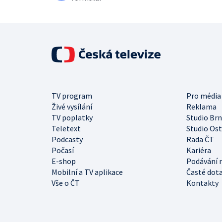
TV program
Pro média
Živé vysílání
Reklama
TV poplatky
Studio Br
Teletext
Studio Os
Podcasty
Rada ČT
Počasí
Kariéra
E-shop
Podávání 
Mobilní a TV aplikace
Časté dot
Vše o ČT
Kontakty