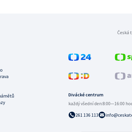
Česká t
no
trava
Divácké centrum
námětů
azy
každý všední den:
8:00—16:00 ho
261 136 113
info@ceskate