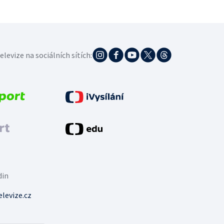
elevize na sociálních sítích:
din
levize.cz