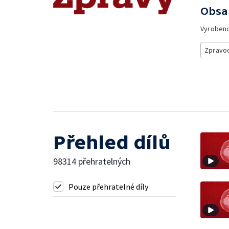
Obsa
Vyroben
Zpravod
Přehled dílů
98314 přehratelných
Pouze přehratelné díly