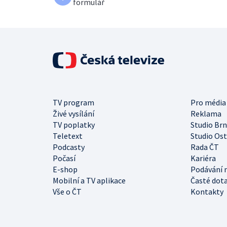
formulář
TV program
Pro média
Živé vysílání
Reklama
TV poplatky
Studio Br
Teletext
Studio Os
Podcasty
Rada ČT
Počasí
Kariéra
E-shop
Podávání 
Mobilní a TV aplikace
Časté dot
Vše o ČT
Kontakty