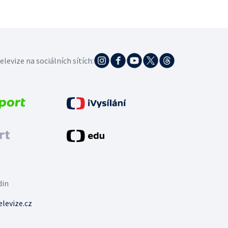
elevize na sociálních sítích:
din
levize.cz