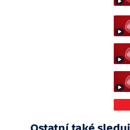
Ostatní také sleduj