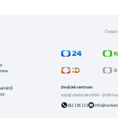
Česká t
no
trava
Divácké centrum
námětů
azy
každý všední den:
8:00—16:00 ho
261 136 113
info@ceskate