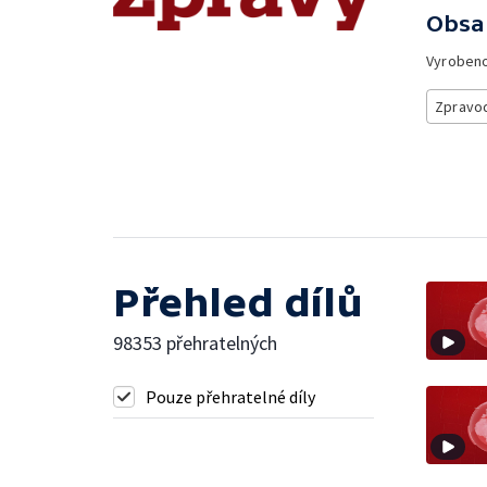
Obsa
Vyroben
Zpravod
Přehled dílů
98353 přehratelných
Pouze přehratelné díly