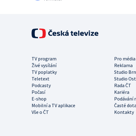
TV program
Pro média
Živé vysílání
Reklama
TV poplatky
Studio Br
Teletext
Studio Os
Podcasty
Rada ČT
Počasí
Kariéra
E-shop
Podávání 
Mobilní a TV aplikace
Časté dot
Vše o ČT
Kontakty