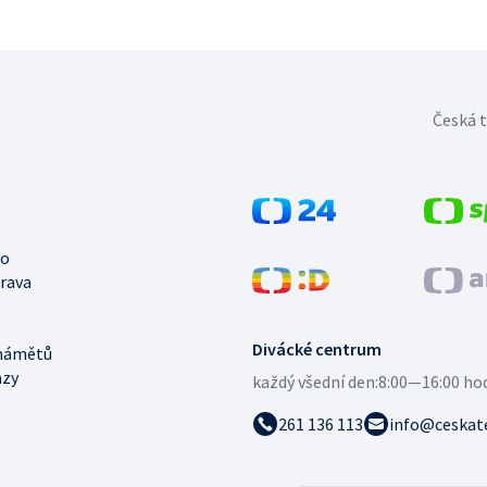
Česká t
no
trava
Divácké centrum
námětů
azy
každý všední den:
8:00—16:00 ho
261 136 113
info@ceskate