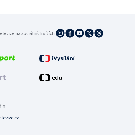
elevize na sociálních sítích:
din
levize.cz