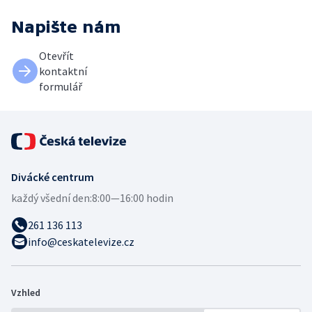
Napište nám
Otevřít
kontaktní
formulář
Divácké centrum
každý všední den:
8:00—16:00 hodin
261 136 113
info@ceskatelevize.cz
Vzhled