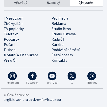
Světlý
Tmavý
Systém
TV program
Pro média
Živé vysílání
Reklama
TV poplatky
Studio Brno
Teletext
Studio Ostrava
Podcasty
Rada ČT
Počasí
Kariéra
E-shop
Podávání námětů
Mobilní a TV aplikace
Časté dotazy
Vše o ČT
Kontakty
Instagram
Facebook
YouTube
X
Threads
© Česká televize
•
•
English
Ochrana soukromí
Přístupnost