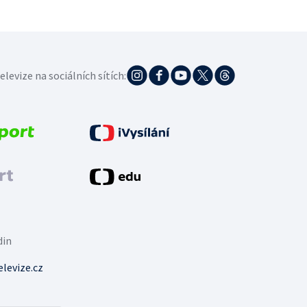
elevize na sociálních sítích:
din
levize.cz