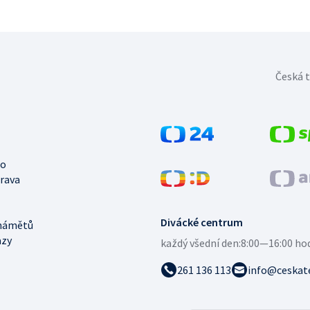
Česká t
no
trava
Divácké centrum
námětů
azy
každý všední den:
8:00—16:00 ho
261 136 113
info@ceskate