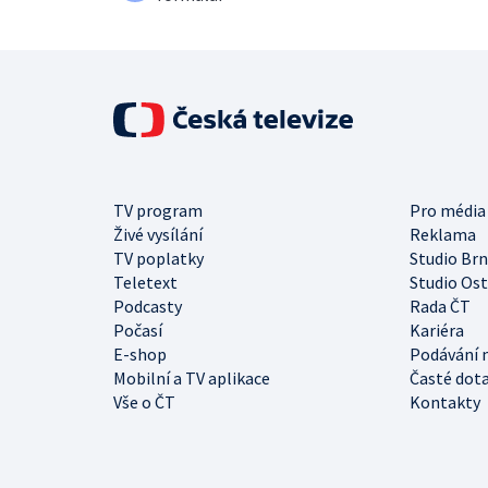
TV program
Pro média
Živé vysílání
Reklama
TV poplatky
Studio Br
Teletext
Studio Os
Podcasty
Rada ČT
Počasí
Kariéra
E-shop
Podávání 
Mobilní a TV aplikace
Časté dot
Vše o ČT
Kontakty