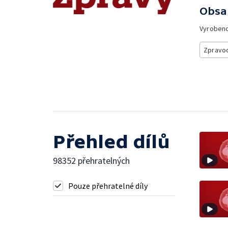
Obsa
Vyroben
Zpravod
Přehled dílů
98352 přehratelných
Pouze přehratelné díly