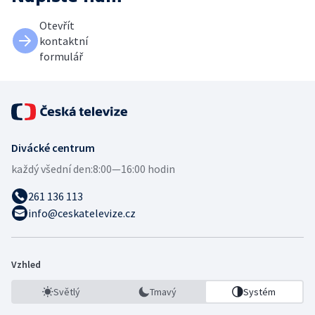
Otevřít
kontaktní
formulář
Divácké centrum
každý všední den:
8:00—16:00 hodin
261 136 113
info@ceskatelevize.cz
Vzhled
Světlý
Tmavý
Systém