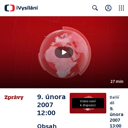
Close
Search
27 min
9. února
Další
Video není
díl
2007
k dispozici
9.
12:00
února
2007
Obsah
13:00