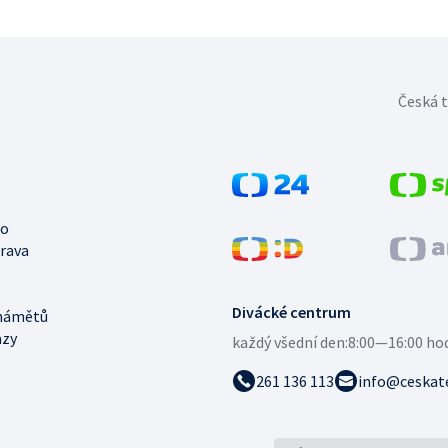
Česká t
no
trava
Divácké centrum
námětů
azy
každý všední den:
8:00—16:00 ho
261 136 113
info@ceskate