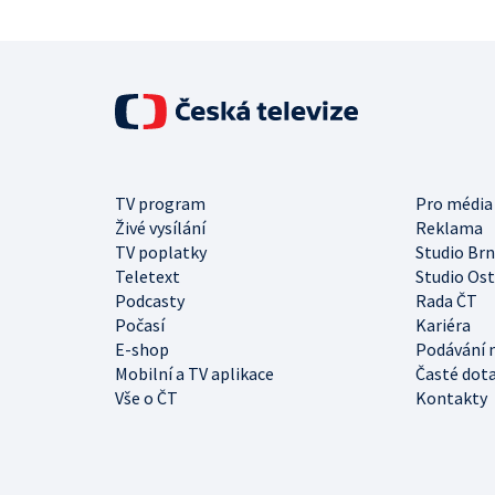
TV program
Pro média
Živé vysílání
Reklama
TV poplatky
Studio Br
Teletext
Studio Os
Podcasty
Rada ČT
Počasí
Kariéra
E-shop
Podávání 
Mobilní a TV aplikace
Časté dot
Vše o ČT
Kontakty