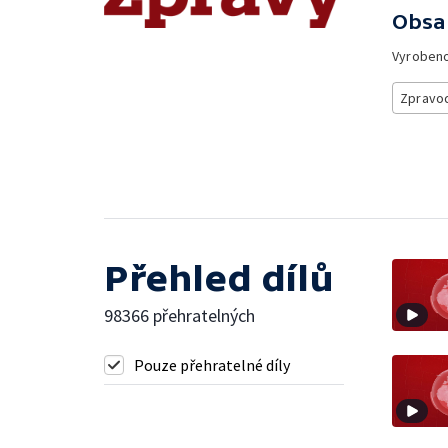
Obsa
Vyroben
Zpravod
Přehled dílů
98366 přehratelných
Pouze přehratelné díly