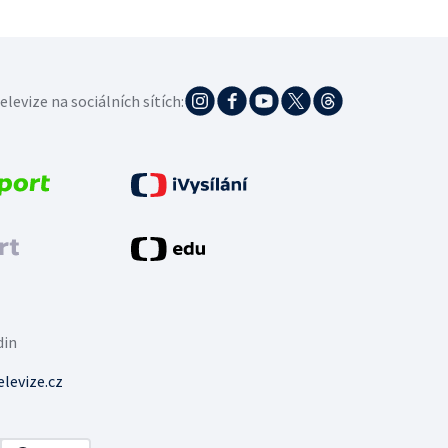
elevize na sociálních sítích:
din
levize.cz