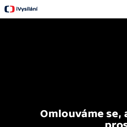
Omlouváme se, al
pros