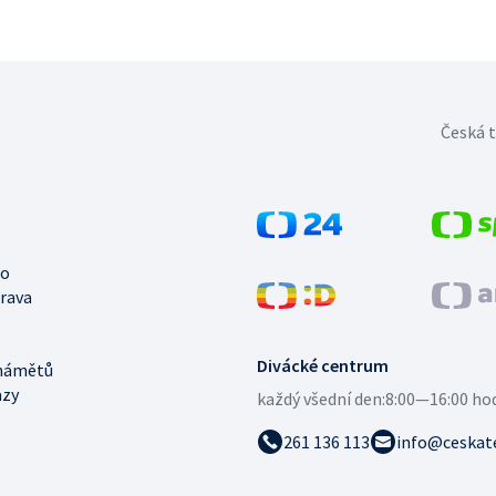
Česká t
no
trava
Divácké centrum
námětů
azy
každý všední den:
8:00—16:00 ho
261 136 113
info@ceskate