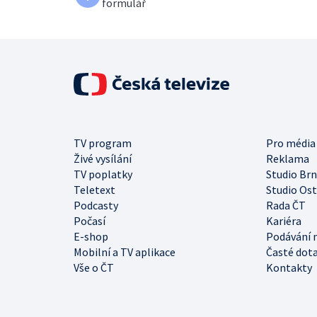
formulář
TV program
Pro média
Živé vysílání
Reklama
TV poplatky
Studio Br
Teletext
Studio Os
Podcasty
Rada ČT
Počasí
Kariéra
E-shop
Podávání 
Mobilní a TV aplikace
Časté dot
Vše o ČT
Kontakty