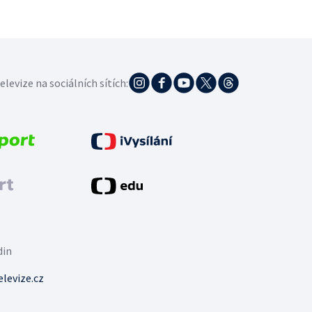
elevize na sociálních sítích:
din
levize.cz