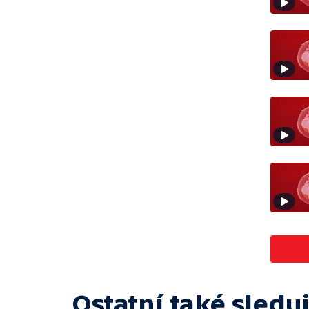
Ostatní také sleduj