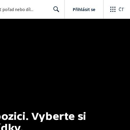
Přihlásit se
ČT
Search
ici. Vyberte si 
ídky.