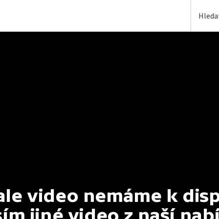
e video nemáme k dispoz
ím jiné video z naší nab