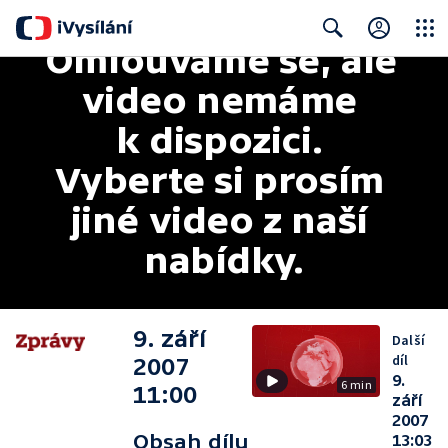
Omlouváme se, ale 
Close
Search
video nemáme 
k dispozici. 
Vyberte si prosím 
jiné video z naší 
nabídky.
9. září
Další
díl
2007
9.
6 min
11:00
září
2007
Obsah dílu
13:03