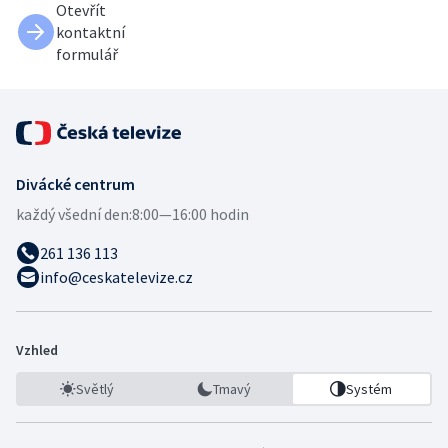
Otevřít
kontaktní
formulář
Divácké centrum
každý všední den:
8:00—16:00 hodin
261 136 113
info@ceskatelevize.cz
Vzhled
Světlý
Tmavý
Systém