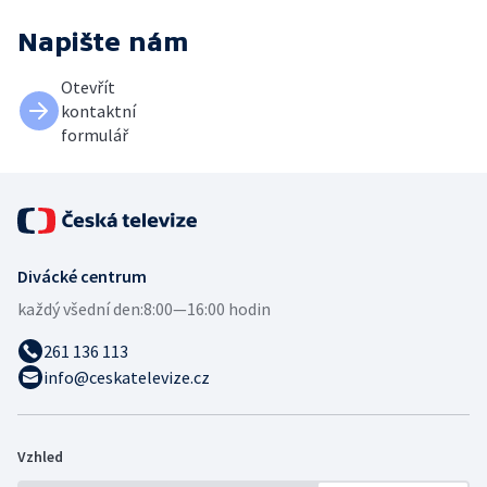
Napište nám
Otevřít
kontaktní
formulář
Divácké centrum
každý všední den:
8:00—16:00 hodin
261 136 113
info@ceskatelevize.cz
Vzhled