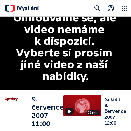
Omlouváme se, ale 
Close
Search
video nemáme 
k dispozici. 
Vyberte si prosím 
jiné video z naší 
nabídky.
9.
Další díl
9.
července
července
28 min
2007
2007
11:00
12:00