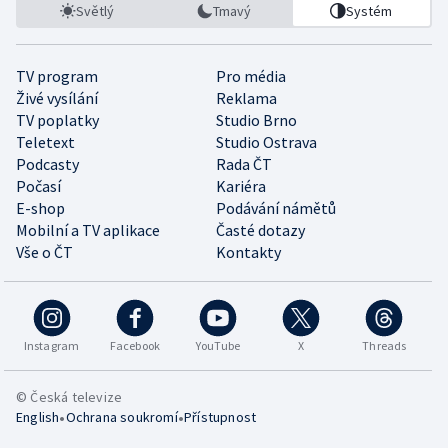
Světlý
Tmavý
Systém
TV program
Pro média
Živé vysílání
Reklama
TV poplatky
Studio Brno
Teletext
Studio Ostrava
Podcasty
Rada ČT
Počasí
Kariéra
E-shop
Podávání námětů
Mobilní a TV aplikace
Časté dotazy
Vše o ČT
Kontakty
Instagram
Facebook
YouTube
X
Threads
© Česká televize
•
•
English
Ochrana soukromí
Přístupnost