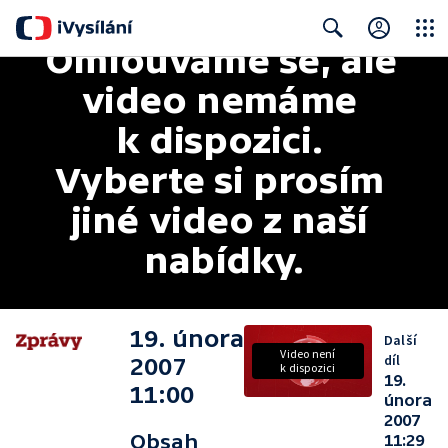
Omlouváme se, ale 
Close
Search
video nemáme 
k dispozici. 
Vyberte si prosím 
jiné video z naší 
nabídky.
19. února
Další
Video není
díl
2007
k dispozici
19.
11:00
února
2007
Obsah
11:29