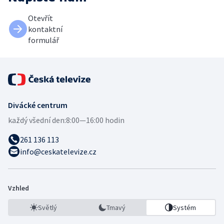
Otevřít
kontaktní
formulář
Divácké centrum
každý všední den:
8:00—16:00 hodin
261 136 113
info@ceskatelevize.cz
Vzhled
Světlý
Tmavý
Systém