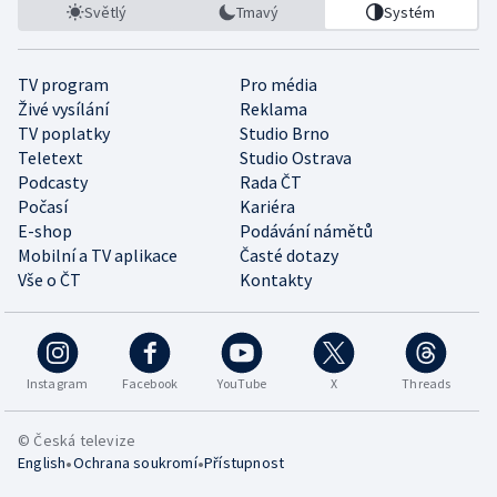
Světlý
Tmavý
Systém
TV program
Pro média
Živé vysílání
Reklama
TV poplatky
Studio Brno
Teletext
Studio Ostrava
Podcasty
Rada ČT
Počasí
Kariéra
E-shop
Podávání námětů
Mobilní a TV aplikace
Časté dotazy
Vše o ČT
Kontakty
Instagram
Facebook
YouTube
X
Threads
© Česká televize
•
•
English
Ochrana soukromí
Přístupnost