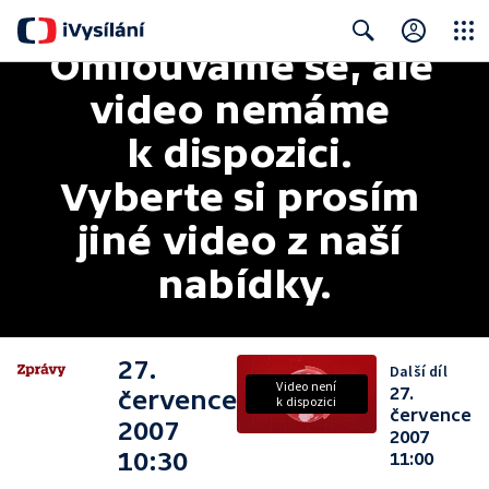
Omlouváme se, ale 
Close
Search
video nemáme 
k dispozici. 
Vyberte si prosím 
jiné video z naší 
nabídky.
27.
Další díl
Video není
27.
července
k dispozici
července
2007
2007
10:30
11:00