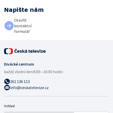
Napište nám
Otevřít
kontaktní
formulář
Divácké centrum
každý všední den:
8:00—16:00 hodin
261 136 113
info@ceskatelevize.cz
Vzhled