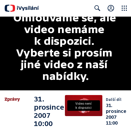
Omlouváme se, ale 
Close
Search
video nemáme 
k dispozici. 
Vyberte si prosím 
jiné video z naší 
nabídky.
31.
Další díl
Video není
31.
prosince
k dispozici
prosince
2007
2007
10:00
11:00