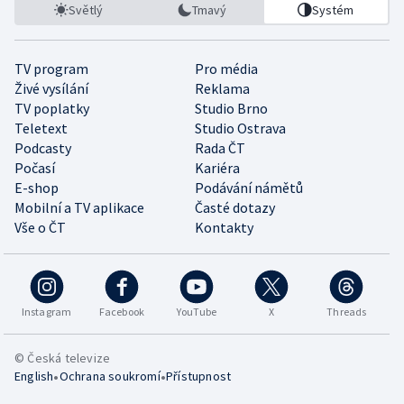
Světlý
Tmavý
Systém
TV program
Pro média
Živé vysílání
Reklama
TV poplatky
Studio Brno
Teletext
Studio Ostrava
Podcasty
Rada ČT
Počasí
Kariéra
E-shop
Podávání námětů
Mobilní a TV aplikace
Časté dotazy
Vše o ČT
Kontakty
Instagram
Facebook
YouTube
X
Threads
© Česká televize
•
•
English
Ochrana soukromí
Přístupnost