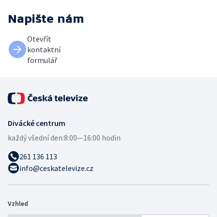
Napište nám
Otevřít
kontaktní
formulář
Divácké centrum
každý všední den:
8:00—16:00 hodin
261 136 113
info@ceskatelevize.cz
Vzhled