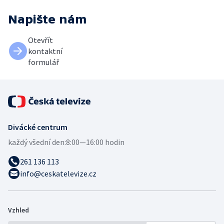
Napište nám
Otevřít
kontaktní
formulář
Divácké centrum
každý všední den:
8:00—16:00 hodin
261 136 113
info@ceskatelevize.cz
Vzhled