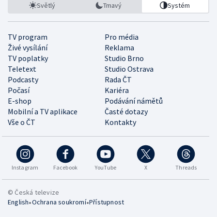
Světlý
Tmavý
Systém
TV program
Pro média
Živé vysílání
Reklama
TV poplatky
Studio Brno
Teletext
Studio Ostrava
Podcasty
Rada ČT
Počasí
Kariéra
E-shop
Podávání námětů
Mobilní a TV aplikace
Časté dotazy
Vše o ČT
Kontakty
Instagram
Facebook
YouTube
X
Threads
© Česká televize
•
•
English
Ochrana soukromí
Přístupnost