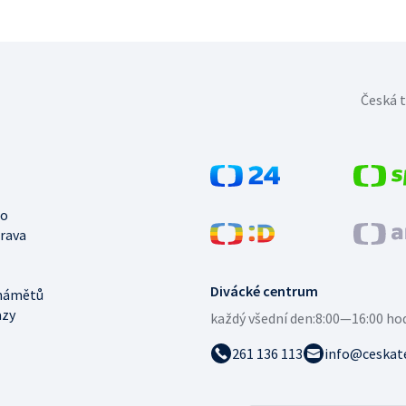
Česká t
no
trava
Divácké centrum
námětů
azy
každý všední den:
8:00—16:00 ho
261 136 113
info@ceskate