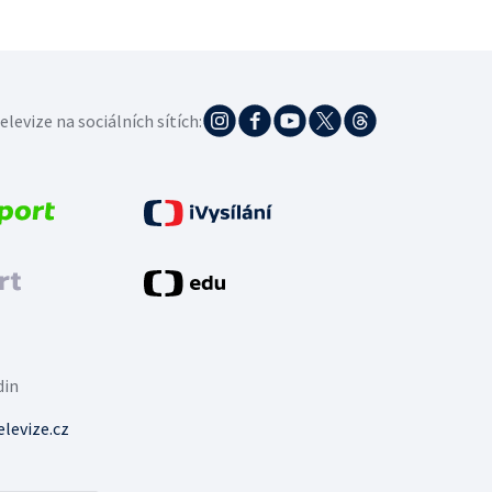
elevize na sociálních sítích:
din
levize.cz