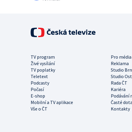
TV program
Pro média
Živé vysílání
Reklama
TV poplatky
Studio Br
Teletext
Studio Os
Podcasty
Rada ČT
Počasí
Kariéra
E-shop
Podávání 
Mobilní a TV aplikace
Časté dot
Vše o ČT
Kontakty