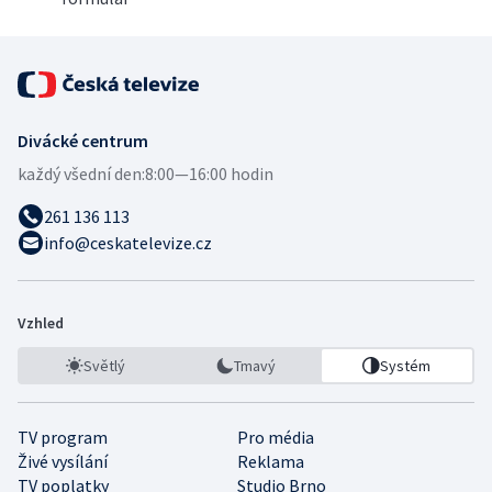
Divácké centrum
každý všední den:
8:00—16:00 hodin
261 136 113
info@ceskatelevize.cz
Vzhled
Světlý
Tmavý
Systém
TV program
Pro média
Živé vysílání
Reklama
TV poplatky
Studio Brno