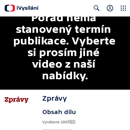
Pořad nemá 
Close
Search
stanovený termín 
publikace. Vyberte 
si prosím jiné 
video z naší 
nabídky.
Zprávy
Obsah dílu
Vyrobeno
2007